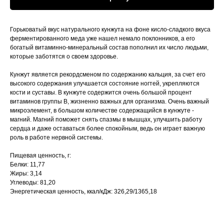
Горьковатый вкус натурального кунжута на фоне кисло-сладкого вкуса
ферментированного меда уже нашел немало поклонников, а его
богатый витаминно-минеральный состав пополнил их число людьми,
которые заботятся о своем здоровье.
Кунжут является рекордсменом по содержанию кальция, за счет его
высокого содержания улучшается состояние ногтей, укрепляются
кости и суставы. В кунжуте содержится очень большой процент
витаминов группы В, жизненно важных для организма. Очень важный
микроэлемент, в большом количестве содержащийся в кунжуте -
магний. Магний поможет снять спазмы в мышцах, улучшить работу
сердца и даже оставаться более спокойным, ведь он играет важную
роль в работе нервной системы.
Пищевая ценность, г:
Белки: 11,77
Жиры: 3,14
Углеводы: 81,20
Энергетическая ценность, ккал/кДж: 326,29/1365,18