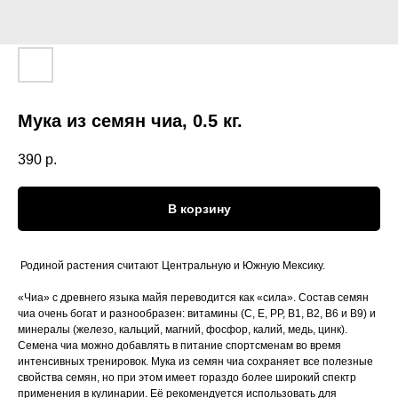
Мука из семян чиа, 0.5 кг.
390
р.
В корзину
Родиной растения считают Центральную и Южную Мексику.
«Чиа» с древнего языка майя переводится как «сила». Состав семян
чиа очень богат и разнообразен: витамины (C, Е, РР, В1, В2, В6 и B9) и
минералы (железо, кальций, магний, фосфор, калий, медь, цинк).
Семена чиа можно добавлять в питание спортсменам во время
интенсивных тренировок. Мука из семян чиа сохраняет все полезные
свойства семян, но при этом имеет гораздо более широкий спектр
применения в кулинарии. Её рекомендуется использовать для